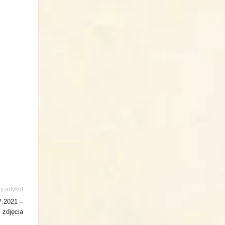
y artykuł
7.2021 –
zdjęcia