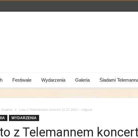
h
Festiwale
Wydarzenia
Galeria
Śladami Telemann
Galeria
Lato z Telemannem koncert 11.07.2021 – zdjęcia
RIA
WYDARZENIA
to z Telemannem koncer