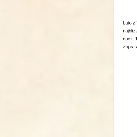
Lato z
najbli
godz. 
Zapras