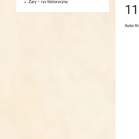
Żary – rys historyczny
11
Autor
Kr