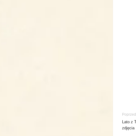
Poprzedn
Lato z 
zdjęcia