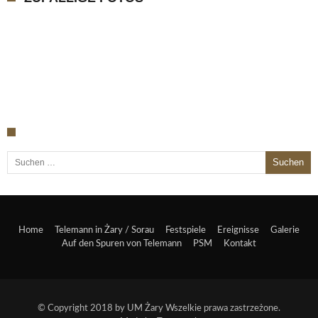
Suche nach:
Home
Telemann in Żary / Sorau
Festspiele
Ereignisse
Galerie
Auf den Spuren von Telemann
PSM
Kontakt
© Copyright 2018 by
UM Żary
Wszelkie prawa zastrzeżone.