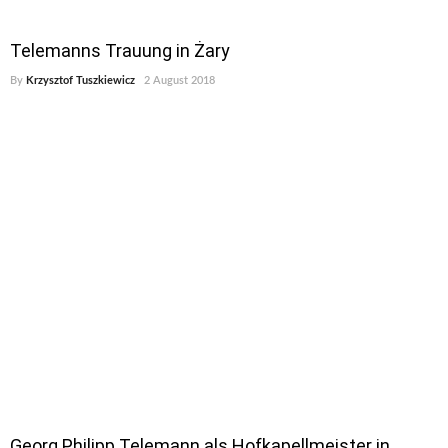
Telemanns Trauung in Żary
By
Krzysztof Tuszkiewicz
2 August 2018
Georg Philipp Telemann als Hofkapellmeister in