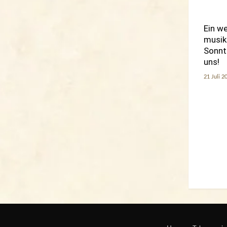
Ein we
musik
Sonnta
uns!
21 Juli 2