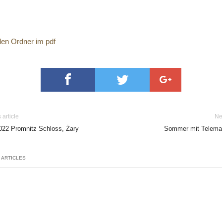
den Ordner im pdf
 article
Ne
022 Promnitz Schloss, Żary
Sommer mit Telema
 ARTICLES