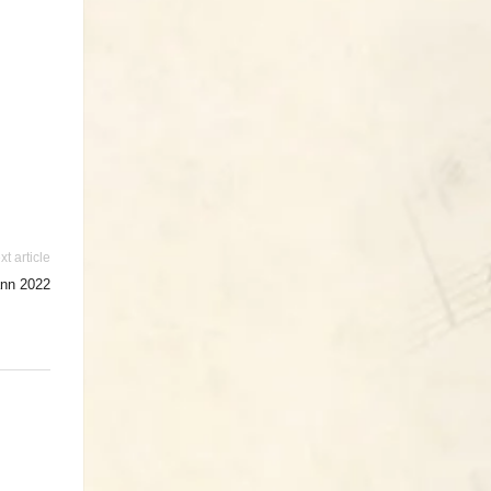
xt article
nn 2022