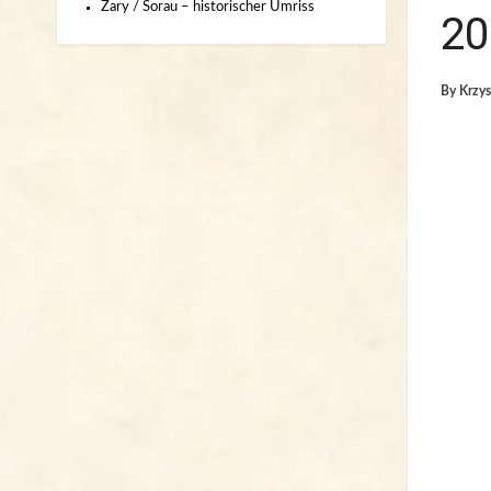
Żary / Sorau – historischer Umriss
20
By
Krzys