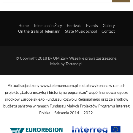
Home
Telemann in Żary
Festivals
Events
Gallery
On the trails of Telemann
State Music School
Contact
© Copyright 2018 by
UM Żary
Wszelkie prawa zastrzeżone.
Made by
Torrano.pl
.
Aktualizacja strony www.telemann.com.pl została wykonana w ramach
projektu
„Lato z muzyką i historią na pograniczu”
współfinansowanego ze
środków Europejskiego Funduszu Rozwoju Regionalnego oraz ze środków
budżetu państwa w ramach Funduszu Małych Projektów Programu Interreg
Polska – Saksonia 2014 – 2022.