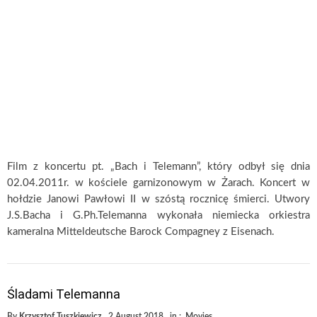
Film z koncertu pt. „Bach i Telemann”, który odbył się dnia
02.04.2011r. w kościele garnizonowym w Żarach. Koncert w
hołdzie Janowi Pawłowi II w szóstą rocznicę śmierci. Utwory
J.S.Bacha i G.Ph.Telemanna wykonała niemiecka orkiestra
kameralna Mitteldeutsche Barock Compagney z Eisenach.
Śladami Telemanna
By
Krzysztof Tuszkiewicz
2 August 2018
in :
Movies