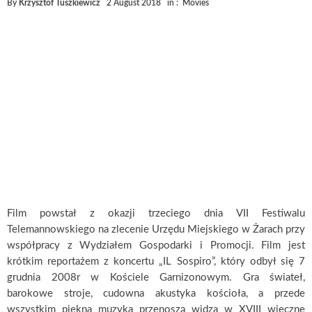
By
Krzysztof Tuszkiewicz
2 August 2018
in :
Movies
Film powstał z okazji trzeciego dnia VII Festiwalu
Telemannowskiego na zlecenie Urzędu Miejskiego w Żarach przy
współpracy z Wydziałem Gospodarki i Promocji. Film jest
krótkim reportażem z koncertu „IL Sospiro”, który odbył się 7
grudnia 2008r w Kościele Garnizonowym. Gra świateł,
barokowe stroje, cudowna akustyka kościoła, a przede
wszystkim piękna muzyka przenoszą widza w XVIII wieczne