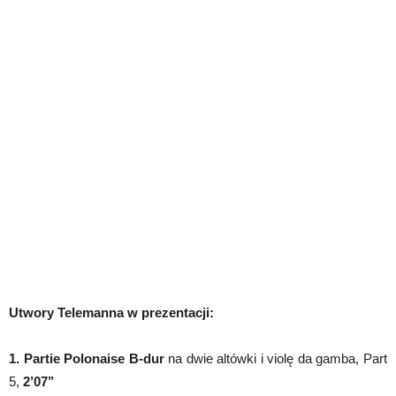
Utwory Telemanna w prezentacji:
1.
Partie Polonaise B-dur
na dwie altówki i violę da gamba, Part
5,
2’07’’