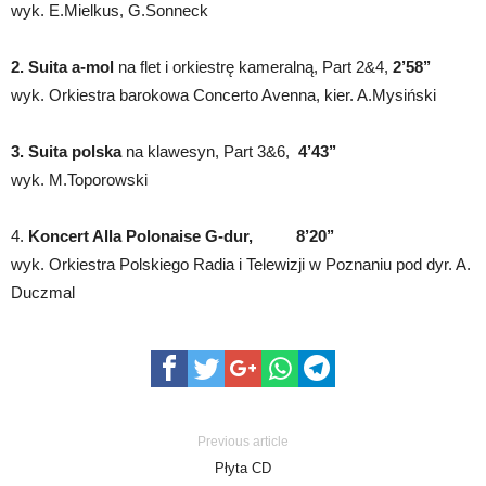
wyk. E.Mielkus, G.Sonneck
2.
Suita a-mol
na flet i orkiestrę kameralną, Part 2&4,
2’58’’
wyk. Orkiestra barokowa Concerto Avenna, kier. A.Mysiński
3.
Suita polska
na klawesyn, Part 3&6,
4’43’’
wyk. M.Toporowski
4.
Koncert Alla Polonaise G-dur, 8’20’’
wyk. Orkiestra Polskiego Radia i Telewizji w Poznaniu pod dyr. A.
Duczmal
Previous article
Płyta CD