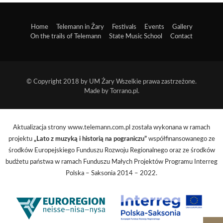
Home
Telemann in Żary
Festivals
Events
Gallery
On the trails of Telemann
State Music School
Contact
© Copyright 2018 by
UM Żary
Wszelkie prawa zastrzeżone.
Made by
Torrano.pl
.
Aktualizacja strony www.telemann.com.pl została wykonana w ramach
projektu
„Lato z muzyką i historią na pograniczu”
współfinansowanego ze
środków Europejskiego Funduszu Rozwoju Regionalnego oraz ze środków
budżetu państwa w ramach Funduszu Małych Projektów Programu Interreg
Polska – Saksonia 2014 – 2022.