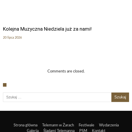
Kolejna Muzyczna Niedziela już za nami!
20 lipca 2026
Comments are closed.
Szukaj:
Strona główna
Telemann w Żarach
Festiwale
Wydarzenia
Galeria
Śladami Telemanna
PSM
Kontakt