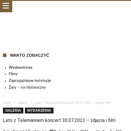
WARTO ZOBACZYĆ
Wydawnictwa
Filmy
Zaprzyjaźnione instytucje
Żary – rys historyczny
Home
Galeria
Lato z Telemannem koncert 30.07.2023 – zdjęcia i film
GALERIA
WYDARZENIA
Lato z Telemannem koncert 30.07.2023 – zdjęcia i film