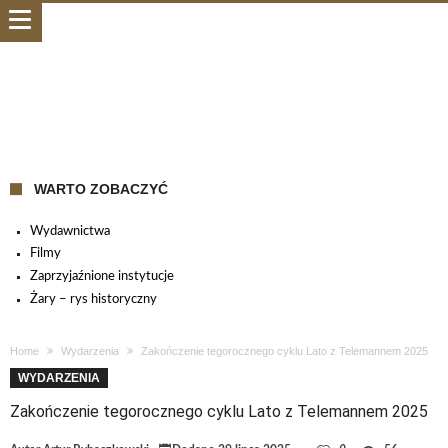
WARTO ZOBACZYĆ
Wydawnictwa
Filmy
Zaprzyjaźnione instytucje
Żary – rys historyczny
Home
Wydarzenia
Zakończenie tegorocznego cyklu Lato z Telemannem 2025
WYDARZENIA
Zakończenie tegorocznego cyklu Lato z Telemannem 2025