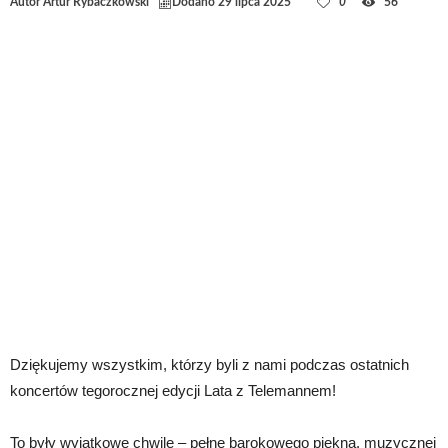
Autor
Artur Rybaczkowski
Dodano
29 lipca 2025
0
56
Dziękujemy wszystkim, którzy byli z nami podczas ostatnich
koncertów tegorocznej edycji Lata z Telemannem!
To były wyjątkowe chwile – pełne barokowego piękna, muzycznej